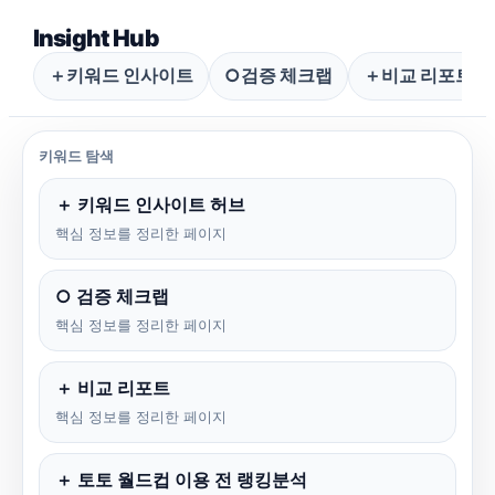
Insight Hub
＋
키워드 인사이트
○
검증 체크랩
＋
비교 리포트
키워드 탐색
＋ 키워드 인사이트 허브
핵심 정보를 정리한 페이지
○ 검증 체크랩
핵심 정보를 정리한 페이지
＋ 비교 리포트
핵심 정보를 정리한 페이지
＋ 토토 월드컵 이용 전 랭킹분석