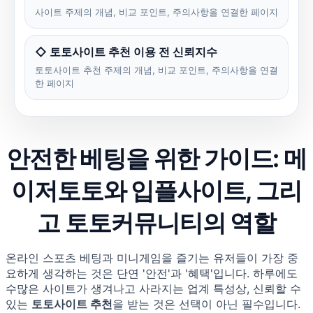
사이트 주제의 개념, 비교 포인트, 주의사항을 연결한 페이지
◇ 토토사이트 추천 이용 전 신뢰지수
토토사이트 추천 주제의 개념, 비교 포인트, 주의사항을 연결
한 페이지
안전한 베팅을 위한 가이드: 메
이저토토와 입플사이트, 그리
고 토토커뮤니티의 역할
온라인 스포츠 베팅과 미니게임을 즐기는 유저들이 가장 중
요하게 생각하는 것은 단연 '안전'과 '혜택'입니다. 하루에도
수많은 사이트가 생겨나고 사라지는 업계 특성상, 신뢰할 수
있는
토토사이트 추천
을 받는 것은 선택이 아닌 필수입니다.