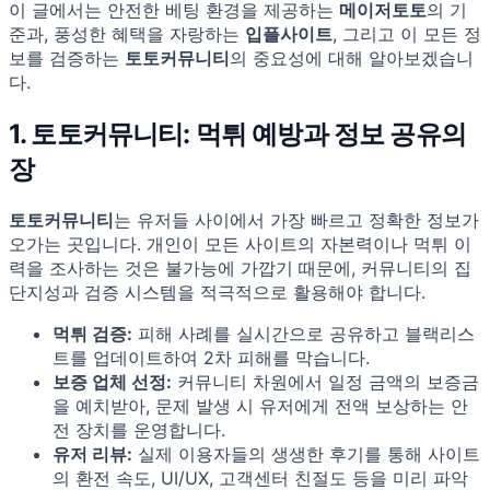
이 글에서는 안전한 베팅 환경을 제공하는
메이저토토
의 기
준과, 풍성한 혜택을 자랑하는
입플사이트
, 그리고 이 모든 정
보를 검증하는
토토커뮤니티
의 중요성에 대해 알아보겠습니
다.
1. 토토커뮤니티: 먹튀 예방과 정보 공유의
장
토토커뮤니티
는 유저들 사이에서 가장 빠르고 정확한 정보가
오가는 곳입니다. 개인이 모든 사이트의 자본력이나 먹튀 이
력을 조사하는 것은 불가능에 가깝기 때문에, 커뮤니티의 집
단지성과 검증 시스템을 적극적으로 활용해야 합니다.
먹튀 검증:
피해 사례를 실시간으로 공유하고 블랙리스
트를 업데이트하여 2차 피해를 막습니다.
보증 업체 선정:
커뮤니티 차원에서 일정 금액의 보증금
을 예치받아, 문제 발생 시 유저에게 전액 보상하는 안
전 장치를 운영합니다.
유저 리뷰:
실제 이용자들의 생생한 후기를 통해 사이트
의 환전 속도, UI/UX, 고객센터 친절도 등을 미리 파악