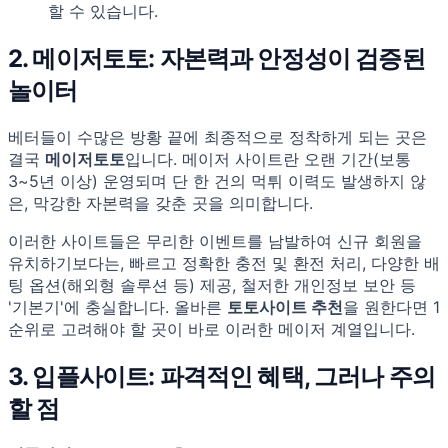
할 수 있습니다.
2. 메이저토토: 자본력과 안정성이 검증된
놀이터
베터들이 수많은 방황 끝에 최종적으로 정착하게 되는 곳은
결국
메이저토토
입니다. 메이저 사이트란 오랜 기간(보통
3~5년 이상) 운영되며 단 한 건의 먹튀 이력도 발생하지 않
은, 막강한 자본력을 갖춘 곳을 의미합니다.
이러한 사이트들은 무리한 이벤트를 남발하여 신규 회원을
유치하기보다는, 빠르고 정확한 충전 및 환전 처리, 다양한 배
팅 옵션(해외형 솔루션 등) 제공, 철저한 개인정보 보안 등
'기본기'에 충실합니다. 올바른
토토사이트 추천
을 원한다면 1
순위로 고려해야 할 곳이 바로 이러한 메이저 계열입니다.
3. 입플사이트: 파격적인 혜택, 그러나 주의
할 점