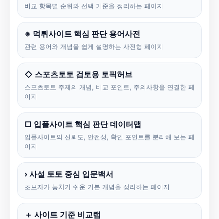
비교 항목별 순위와 선택 기준을 정리하는 페이지
※ 먹튀사이트 핵심 판단 용어사전
관련 용어와 개념을 쉽게 설명하는 사전형 페이지
◇ 스포츠토토 검토용 토픽허브
스포츠토토 주제의 개념, 비교 포인트, 주의사항을 연결한 페
이지
□ 입플사이트 핵심 판단 데이터맵
입플사이트의 신뢰도, 안전성, 확인 포인트를 분리해 보는 페
이지
› 사설 토토 중심 입문백서
초보자가 놓치기 쉬운 기본 개념을 정리하는 페이지
＋ 사이트 기준 비교랩