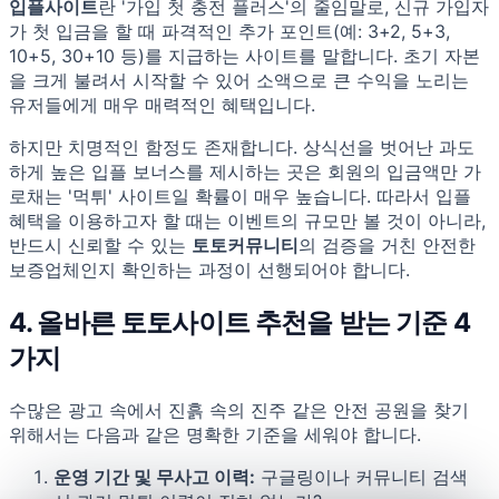
입플사이트
란 '가입 첫 충전 플러스'의 줄임말로, 신규 가입자
가 첫 입금을 할 때 파격적인 추가 포인트(예: 3+2, 5+3,
10+5, 30+10 등)를 지급하는 사이트를 말합니다. 초기 자본
을 크게 불려서 시작할 수 있어 소액으로 큰 수익을 노리는
유저들에게 매우 매력적인 혜택입니다.
하지만 치명적인 함정도 존재합니다. 상식선을 벗어난 과도
하게 높은 입플 보너스를 제시하는 곳은 회원의 입금액만 가
로채는 '먹튀' 사이트일 확률이 매우 높습니다. 따라서 입플
혜택을 이용하고자 할 때는 이벤트의 규모만 볼 것이 아니라,
반드시 신뢰할 수 있는
토토커뮤니티
의 검증을 거친 안전한
보증업체인지 확인하는 과정이 선행되어야 합니다.
4. 올바른 토토사이트 추천을 받는 기준 4
가지
수많은 광고 속에서 진흙 속의 진주 같은 안전 공원을 찾기
위해서는 다음과 같은 명확한 기준을 세워야 합니다.
운영 기간 및 무사고 이력:
구글링이나 커뮤니티 검색