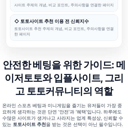
사이트 주제의 개념, 비교 포인트, 주의사항을 연결한 페이지
◇ 토토사이트 추천 이용 전 신뢰지수
토토사이트 추천 주제의 개념, 비교 포인트, 주의사항을 연결
한 페이지
안전한 베팅을 위한 가이드: 메
이저토토와 입플사이트, 그리
고 토토커뮤니티의 역할
온라인 스포츠 베팅과 미니게임을 즐기는 유저들이 가장 중
요하게 생각하는 것은 단연 '안전'과 '혜택'입니다. 하루에도
수많은 사이트가 생겨나고 사라지는 업계 특성상, 신뢰할 수
있는
토토사이트 추천
을 받는 것은 선택이 아닌 필수입니다.