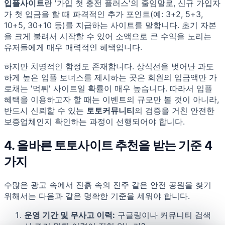
입플사이트
란 '가입 첫 충전 플러스'의 줄임말로, 신규 가입자
가 첫 입금을 할 때 파격적인 추가 포인트(예: 3+2, 5+3,
10+5, 30+10 등)를 지급하는 사이트를 말합니다. 초기 자본
을 크게 불려서 시작할 수 있어 소액으로 큰 수익을 노리는
유저들에게 매우 매력적인 혜택입니다.
하지만 치명적인 함정도 존재합니다. 상식선을 벗어난 과도
하게 높은 입플 보너스를 제시하는 곳은 회원의 입금액만 가
로채는 '먹튀' 사이트일 확률이 매우 높습니다. 따라서 입플
혜택을 이용하고자 할 때는 이벤트의 규모만 볼 것이 아니라,
반드시 신뢰할 수 있는
토토커뮤니티
의 검증을 거친 안전한
보증업체인지 확인하는 과정이 선행되어야 합니다.
4. 올바른 토토사이트 추천을 받는 기준 4
가지
수많은 광고 속에서 진흙 속의 진주 같은 안전 공원을 찾기
위해서는 다음과 같은 명확한 기준을 세워야 합니다.
운영 기간 및 무사고 이력:
구글링이나 커뮤니티 검색