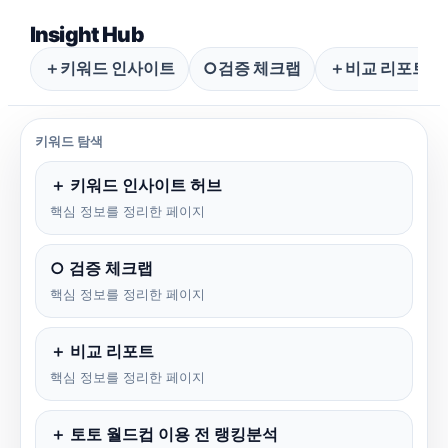
Insight Hub
＋
키워드 인사이트
○
검증 체크랩
＋
비교 리포트
키워드 탐색
＋ 키워드 인사이트 허브
핵심 정보를 정리한 페이지
○ 검증 체크랩
핵심 정보를 정리한 페이지
＋ 비교 리포트
핵심 정보를 정리한 페이지
＋ 토토 월드컵 이용 전 랭킹분석