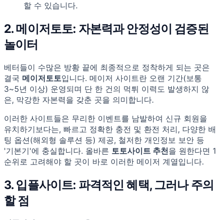
할 수 있습니다.
2. 메이저토토: 자본력과 안정성이 검증된
놀이터
베터들이 수많은 방황 끝에 최종적으로 정착하게 되는 곳은
결국
메이저토토
입니다. 메이저 사이트란 오랜 기간(보통
3~5년 이상) 운영되며 단 한 건의 먹튀 이력도 발생하지 않
은, 막강한 자본력을 갖춘 곳을 의미합니다.
이러한 사이트들은 무리한 이벤트를 남발하여 신규 회원을
유치하기보다는, 빠르고 정확한 충전 및 환전 처리, 다양한 배
팅 옵션(해외형 솔루션 등) 제공, 철저한 개인정보 보안 등
'기본기'에 충실합니다. 올바른
토토사이트 추천
을 원한다면 1
순위로 고려해야 할 곳이 바로 이러한 메이저 계열입니다.
3. 입플사이트: 파격적인 혜택, 그러나 주의
할 점