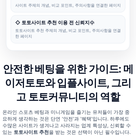
사이트 주제의 개념, 비교 포인트, 주의사항을 연결한 페이지
◇ 토토사이트 추천 이용 전 신뢰지수
토토사이트 추천 주제의 개념, 비교 포인트, 주의사항을 연결
한 페이지
안전한 베팅을 위한 가이드: 메
이저토토와 입플사이트, 그리
고 토토커뮤니티의 역할
온라인 스포츠 베팅과 미니게임을 즐기는 유저들이 가장 중
요하게 생각하는 것은 단연 '안전'과 '혜택'입니다. 하루에도
수많은 사이트가 생겨나고 사라지는 업계 특성상, 신뢰할 수
있는
토토사이트 추천
을 받는 것은 선택이 아닌 필수입니다.