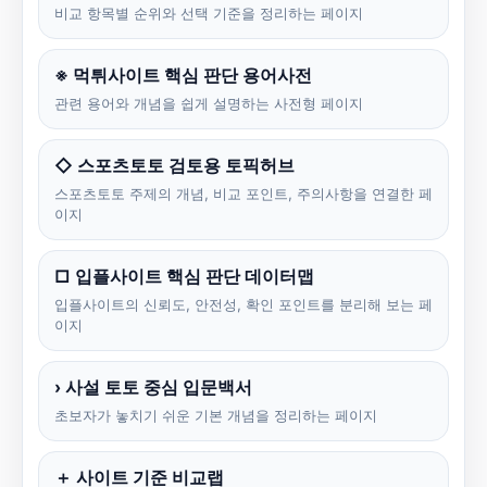
비교 항목별 순위와 선택 기준을 정리하는 페이지
※ 먹튀사이트 핵심 판단 용어사전
관련 용어와 개념을 쉽게 설명하는 사전형 페이지
◇ 스포츠토토 검토용 토픽허브
스포츠토토 주제의 개념, 비교 포인트, 주의사항을 연결한 페
이지
□ 입플사이트 핵심 판단 데이터맵
입플사이트의 신뢰도, 안전성, 확인 포인트를 분리해 보는 페
이지
› 사설 토토 중심 입문백서
초보자가 놓치기 쉬운 기본 개념을 정리하는 페이지
＋ 사이트 기준 비교랩