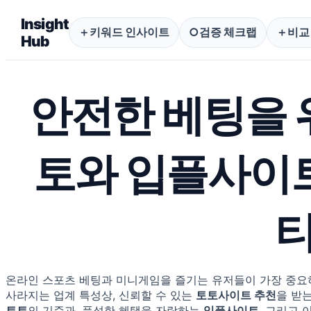
Insight
＋
키워드 인사이트
○
검증 체크랩
＋
비교
Hub
안전한 베팅을 
토와 입플사이트
티
온라인 스포츠 베팅과 미니게임을 즐기는 유저들이 가장 중요하
사라지는 업계 특성상, 신뢰할 수 있는
토토사이트 추천
을 받
토토
의 기준과, 풍성한 혜택을 자랑하는
입플사이트
, 그리고