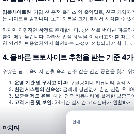
입플사이트
란 '가입 첫 충전 플러스'의 줄임말로, 신규 가입자가 첫
는 사이트를 말합니다. 초기 자본을 크게 불려서 시작할 수 
하지만 치명적인 함정도 존재합니다. 상식선을 벗어난 과도하게
률이 매우 높습니다. 따라서 입플 혜택을 이용하고자 할 때는 
친 안전한 보증업체인지 확인하는 과정이 선행되어야 합니다.
4. 올바른 토토사이트 추천을 받는 기준 4
수많은 광고 속에서 진흙 속의 진주 같은 안전 공원을 찾기 위
운영 기간 및 무사고 이력:
구글링이나 커뮤니티 검색 시 
환전 시스템의 신속성:
금액에 상관없이 환전 신청 후 10
보증금 제도 유무:
대형 검증 커뮤니티에 철저한 보증금
고객 지원 및 보안:
24시간 실시간 고객센터가 원활하게 
안내
마치며