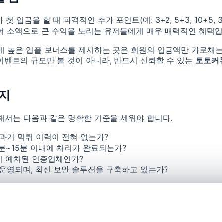
 입금을 할 때 파격적인 추가 포인트(예: 3+2, 5+3, 10+5, 
있어 소액으로 큰 수익을 노리는 유저들에게 매우 매력적인 혜택입
 높은 입플 보너스를 제시하는 곳은 회원의 입금액만 가로채는 
이벤트의 규모만 볼 것이 아니라, 반드시 신뢰할 수 있는
토토커
가지
해서는 다음과 같은 명확한 기준을 세워야 합니다.
과거 먹튀 이력이 전혀 없는가?
분~15분 이내에 처리가 완료되는가?
이 예치된 인증업체인가?
운영되며, 최신 보안 솔루션을 구축하고 있는가?