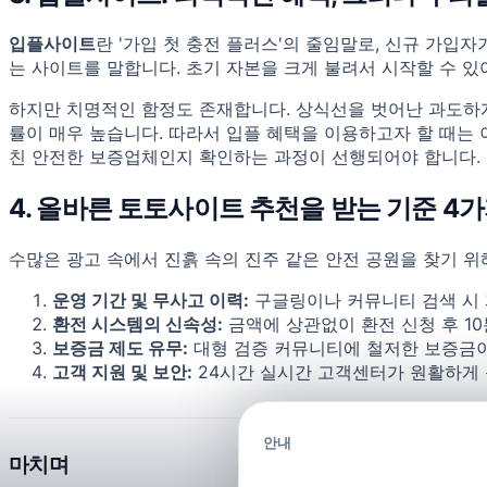
입플사이트
란 '가입 첫 충전 플러스'의 줄임말로, 신규 가입자가 첫
는 사이트를 말합니다. 초기 자본을 크게 불려서 시작할 수 
하지만 치명적인 함정도 존재합니다. 상식선을 벗어난 과도하게
률이 매우 높습니다. 따라서 입플 혜택을 이용하고자 할 때는 
친 안전한 보증업체인지 확인하는 과정이 선행되어야 합니다.
4. 올바른 토토사이트 추천을 받는 기준 4
수많은 광고 속에서 진흙 속의 진주 같은 안전 공원을 찾기 위
운영 기간 및 무사고 이력:
구글링이나 커뮤니티 검색 시 
환전 시스템의 신속성:
금액에 상관없이 환전 신청 후 10
보증금 제도 유무:
대형 검증 커뮤니티에 철저한 보증금
고객 지원 및 보안:
24시간 실시간 고객센터가 원활하게 
안내
마치며