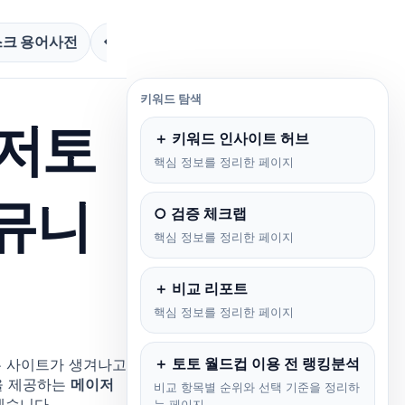
스크 용어사전
◇
스포츠토토 분석 토픽허브
□
입플사이트 
키워드 탐색
이저토
＋ 키워드 인사이트 허브
핵심 정보를 정리한 페이지
커뮤니
○ 검증 체크랩
핵심 정보를 정리한 페이지
＋ 비교 리포트
핵심 정보를 정리한 페이지
＋ 토토 월드컵 이용 전 랭킹분석
은 사이트가 생겨나고
을 제공하는
메이저
비교 항목별 순위와 선택 기준을 정리하
겠습니다.
는 페이지