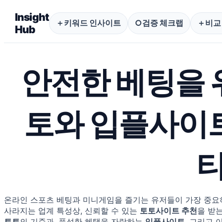
Insight
＋
키워드 인사이트
○
검증 체크랩
＋
비교
Hub
안전한 베팅을 
토와 입플사이트
티
온라인 스포츠 베팅과 미니게임을 즐기는 유저들이 가장 중요하
사라지는 업계 특성상, 신뢰할 수 있는
토토사이트 추천
을 받
토토
의 기준과, 풍성한 혜택을 자랑하는
입플사이트
, 그리고