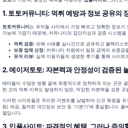
1. 토토커뮤니티: 먹튀 예방과 정보 공유의 
토토커뮤니티
는 유저들 사이에서 가장 빠르고 정확한 정보가 
가능에 가깝기 때문에, 커뮤니티의 집단지성과 검증 시스템을
먹튀 검증:
피해 사례를 실시간으로 공유하고 블랙리스트
보증 업체 선정:
커뮤니티 차원에서 일정 금액의 보증금을 
유저 리뷰:
실제 이용자들의 생생한 후기를 통해 사이트의 환
2. 메이저토토: 자본력과 안정성이 검증된 
베터들이 수많은 방황 끝에 최종적으로 정착하게 되는 곳은 
한 건의 먹튀 이력도 발생하지 않은, 막강한 자본력을 갖춘 곳
이러한 사이트들은 무리한 이벤트를 남발하여 신규 회원을 유치
등) 제공, 철저한 개인정보 보안 등 '기본기'에 충실합니다. 
열입니다.
3. 입플사이트: 파격적인 혜택, 그러나 주의