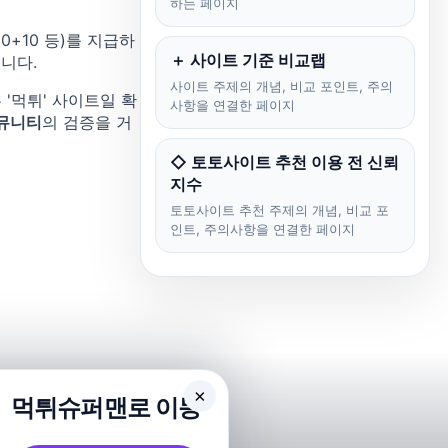
하는 페이지
30+10 등)를 지급하
＋ 사이트 기준 비교랩
니다.
사이트 주제의 개념, 비교 포인트, 주의
'먹튀' 사이트일 확
사항을 연결한 페이지
뮤니티
의 검증을 거
◇ 토토사이트 추천 이용 전 신뢰
지수
토토사이트 추천 주제의 개념, 비교 포
인트, 주의사항을 연결한 페이지
×
먹튀슈퍼맨로 이동