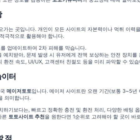
장
오가는 곳입니다. 개인이 모든 사이트의 자본력이나 먹튀 이력을
 적극적으로 활용해야 합니다.
를 업데이트하여 2차 피해를 막습니다.
예치받아, 문제 발생 시 유저에게 전액 보상하는 안전 장치를
전 속도, UI/UX, 고객센터 친절도 등을 미리 파악할 수 있습
놀이터
결국
메이저토토
입니다. 메이저 사이트란 오랜 기간(보통 3~5년
을 의미합니다.
하기보다는, 빠르고 정확한 충전 및 환전 처리, 다양한 배팅 
올바른
토토사이트 추천
을 원한다면 1순위로 고려해야 할 곳이 바
할 점