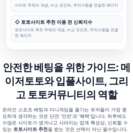
사이트 주제의 개념, 비교 포인트, 주의사항을 연결한 페이지
◇ 토토사이트 추천 이용 전 신뢰지수
토토사이트 추천 주제의 개념, 비교 포인트, 주의사항을 연결
한 페이지
안전한 베팅을 위한 가이드: 메
이저토토와 입플사이트, 그리
고 토토커뮤니티의 역할
온라인 스포츠 베팅과 미니게임을 즐기는 유저들이 가장 중
요하게 생각하는 것은 단연 '안전'과 '혜택'입니다. 하루에도
수많은 사이트가 생겨나고 사라지는 업계 특성상, 신뢰할 수
있는
토토사이트 추천
을 받는 것은 선택이 아닌 필수입니다.