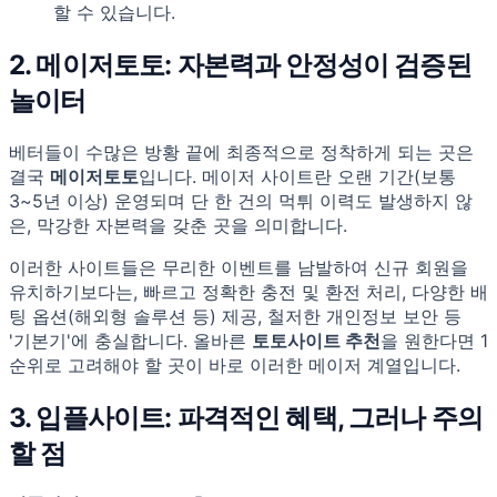
할 수 있습니다.
2. 메이저토토: 자본력과 안정성이 검증된
놀이터
베터들이 수많은 방황 끝에 최종적으로 정착하게 되는 곳은
결국
메이저토토
입니다. 메이저 사이트란 오랜 기간(보통
3~5년 이상) 운영되며 단 한 건의 먹튀 이력도 발생하지 않
은, 막강한 자본력을 갖춘 곳을 의미합니다.
이러한 사이트들은 무리한 이벤트를 남발하여 신규 회원을
유치하기보다는, 빠르고 정확한 충전 및 환전 처리, 다양한 배
팅 옵션(해외형 솔루션 등) 제공, 철저한 개인정보 보안 등
'기본기'에 충실합니다. 올바른
토토사이트 추천
을 원한다면 1
순위로 고려해야 할 곳이 바로 이러한 메이저 계열입니다.
3. 입플사이트: 파격적인 혜택, 그러나 주의
할 점