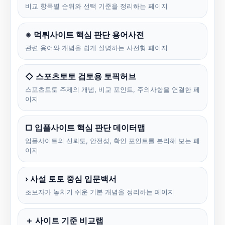
비교 항목별 순위와 선택 기준을 정리하는 페이지
※ 먹튀사이트 핵심 판단 용어사전
관련 용어와 개념을 쉽게 설명하는 사전형 페이지
◇ 스포츠토토 검토용 토픽허브
스포츠토토 주제의 개념, 비교 포인트, 주의사항을 연결한 페
이지
□ 입플사이트 핵심 판단 데이터맵
입플사이트의 신뢰도, 안전성, 확인 포인트를 분리해 보는 페
이지
› 사설 토토 중심 입문백서
초보자가 놓치기 쉬운 기본 개념을 정리하는 페이지
＋ 사이트 기준 비교랩