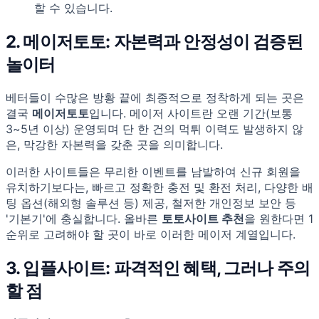
할 수 있습니다.
2. 메이저토토: 자본력과 안정성이 검증된
놀이터
베터들이 수많은 방황 끝에 최종적으로 정착하게 되는 곳은
결국
메이저토토
입니다. 메이저 사이트란 오랜 기간(보통
3~5년 이상) 운영되며 단 한 건의 먹튀 이력도 발생하지 않
은, 막강한 자본력을 갖춘 곳을 의미합니다.
이러한 사이트들은 무리한 이벤트를 남발하여 신규 회원을
유치하기보다는, 빠르고 정확한 충전 및 환전 처리, 다양한 배
팅 옵션(해외형 솔루션 등) 제공, 철저한 개인정보 보안 등
'기본기'에 충실합니다. 올바른
토토사이트 추천
을 원한다면 1
순위로 고려해야 할 곳이 바로 이러한 메이저 계열입니다.
3. 입플사이트: 파격적인 혜택, 그러나 주의
할 점