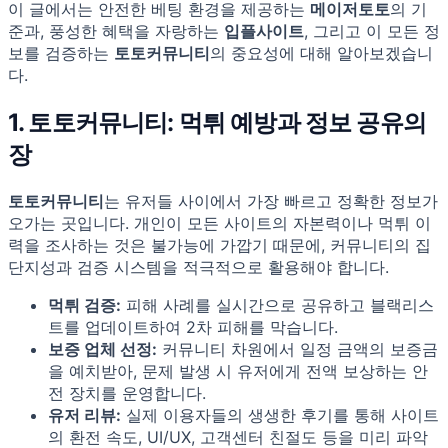
이 글에서는 안전한 베팅 환경을 제공하는
메이저토토
의 기
준과, 풍성한 혜택을 자랑하는
입플사이트
, 그리고 이 모든 정
보를 검증하는
토토커뮤니티
의 중요성에 대해 알아보겠습니
다.
1. 토토커뮤니티: 먹튀 예방과 정보 공유의
장
토토커뮤니티
는 유저들 사이에서 가장 빠르고 정확한 정보가
오가는 곳입니다. 개인이 모든 사이트의 자본력이나 먹튀 이
력을 조사하는 것은 불가능에 가깝기 때문에, 커뮤니티의 집
단지성과 검증 시스템을 적극적으로 활용해야 합니다.
먹튀 검증:
피해 사례를 실시간으로 공유하고 블랙리스
트를 업데이트하여 2차 피해를 막습니다.
보증 업체 선정:
커뮤니티 차원에서 일정 금액의 보증금
을 예치받아, 문제 발생 시 유저에게 전액 보상하는 안
전 장치를 운영합니다.
유저 리뷰:
실제 이용자들의 생생한 후기를 통해 사이트
의 환전 속도, UI/UX, 고객센터 친절도 등을 미리 파악