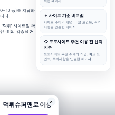
하는 페이지
30+10 등)를 지급하
＋ 사이트 기준 비교랩
니다.
사이트 주제의 개념, 비교 포인트, 주의
'먹튀' 사이트일 확
사항을 연결한 페이지
뮤니티
의 검증을 거
◇ 토토사이트 추천 이용 전 신뢰
지수
토토사이트 추천 주제의 개념, 비교 포
인트, 주의사항을 연결한 페이지
×
먹튀슈퍼맨로 이동