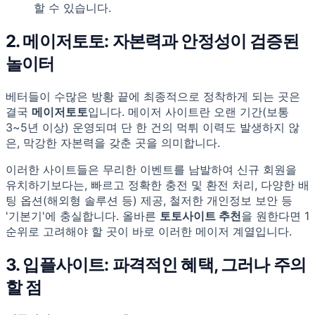
할 수 있습니다.
2. 메이저토토: 자본력과 안정성이 검증된
놀이터
베터들이 수많은 방황 끝에 최종적으로 정착하게 되는 곳은
결국
메이저토토
입니다. 메이저 사이트란 오랜 기간(보통
3~5년 이상) 운영되며 단 한 건의 먹튀 이력도 발생하지 않
은, 막강한 자본력을 갖춘 곳을 의미합니다.
이러한 사이트들은 무리한 이벤트를 남발하여 신규 회원을
유치하기보다는, 빠르고 정확한 충전 및 환전 처리, 다양한 배
팅 옵션(해외형 솔루션 등) 제공, 철저한 개인정보 보안 등
'기본기'에 충실합니다. 올바른
토토사이트 추천
을 원한다면 1
순위로 고려해야 할 곳이 바로 이러한 메이저 계열입니다.
3. 입플사이트: 파격적인 혜택, 그러나 주의
할 점