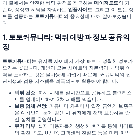
이 글에서는 안전한 베팅 환경을 제공하는
메이저토토
의 기
준과, 풍성한 혜택을 자랑하는
입플사이트
, 그리고 이 모든 정
보를 검증하는
토토커뮤니티
의 중요성에 대해 알아보겠습니
다.
1. 토토커뮤니티: 먹튀 예방과 정보 공유의
장
토토커뮤니티
는 유저들 사이에서 가장 빠르고 정확한 정보가
오가는 곳입니다. 개인이 모든 사이트의 자본력이나 먹튀 이
력을 조사하는 것은 불가능에 가깝기 때문에, 커뮤니티의 집
단지성과 검증 시스템을 적극적으로 활용해야 합니다.
먹튀 검증:
피해 사례를 실시간으로 공유하고 블랙리스
트를 업데이트하여 2차 피해를 막습니다.
보증 업체 선정:
커뮤니티 차원에서 일정 금액의 보증금
을 예치받아, 문제 발생 시 유저에게 전액 보상하는 안
전 장치를 운영합니다.
유저 리뷰:
실제 이용자들의 생생한 후기를 통해 사이트
의 환전 속도, UI/UX, 고객센터 친절도 등을 미리 파악