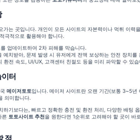
장
오가는 곳입니다. 개인이 모든 사이트의 자본력이나 먹튀 이력을
 적극적으로 활용해야 합니다.
를 업데이트하여 2차 피해를 막습니다.
예치받아, 문제 발생 시 유저에게 전액 보상하는 안전 장치를
전 속도, UI/UX, 고객센터 친절도 등을 미리 파악할 수 있습
놀이터
결국
메이저토토
입니다. 메이저 사이트란 오랜 기간(보통 3~5년
을 의미합니다.
하기보다는, 빠르고 정확한 충전 및 환전 처리, 다양한 배팅 
올바른
토토사이트 추천
을 원한다면 1순위로 고려해야 할 곳이 바
할 점