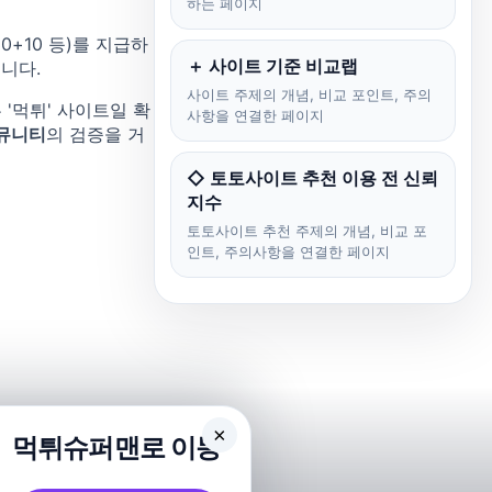
하는 페이지
30+10 등)를 지급하
＋ 사이트 기준 비교랩
니다.
사이트 주제의 개념, 비교 포인트, 주의
'먹튀' 사이트일 확
사항을 연결한 페이지
뮤니티
의 검증을 거
◇ 토토사이트 추천 이용 전 신뢰
지수
토토사이트 추천 주제의 개념, 비교 포
인트, 주의사항을 연결한 페이지
×
먹튀슈퍼맨로 이동