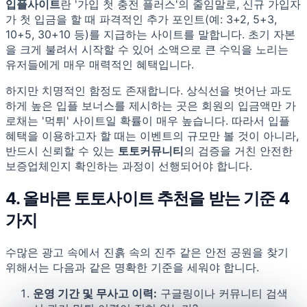
입플사이트
란 '가입 첫 충전 플러스'의 줄임말로, 신규 가입자
가 첫 입금을 할 때 파격적인 추가 포인트(예: 3+2, 5+3,
10+5, 30+10 등)를 지급하는 사이트를 말합니다. 초기 자본
을 크게 불려서 시작할 수 있어 소액으로 큰 수익을 노리는
유저들에게 매우 매력적인 혜택입니다.
하지만 치명적인 함정도 존재합니다. 상식선을 벗어난 과도
하게 높은 입플 보너스를 제시하는 곳은 회원의 입금액만 가
로채는 '먹튀' 사이트일 확률이 매우 높습니다. 따라서 입플
혜택을 이용하고자 할 때는 이벤트의 규모만 볼 것이 아니라,
반드시 신뢰할 수 있는
토토커뮤니티
의 검증을 거친 안전한
보증업체인지 확인하는 과정이 선행되어야 합니다.
4. 올바른 토토사이트 추천을 받는 기준 4
가지
수많은 광고 속에서 진흙 속의 진주 같은 안전 공원을 찾기
위해서는 다음과 같은 명확한 기준을 세워야 합니다.
운영 기간 및 무사고 이력:
구글링이나 커뮤니티 검색