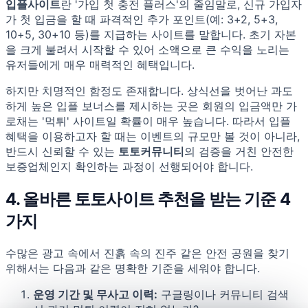
입플사이트
란 '가입 첫 충전 플러스'의 줄임말로, 신규 가입자
가 첫 입금을 할 때 파격적인 추가 포인트(예: 3+2, 5+3,
10+5, 30+10 등)를 지급하는 사이트를 말합니다. 초기 자본
을 크게 불려서 시작할 수 있어 소액으로 큰 수익을 노리는
유저들에게 매우 매력적인 혜택입니다.
하지만 치명적인 함정도 존재합니다. 상식선을 벗어난 과도
하게 높은 입플 보너스를 제시하는 곳은 회원의 입금액만 가
로채는 '먹튀' 사이트일 확률이 매우 높습니다. 따라서 입플
혜택을 이용하고자 할 때는 이벤트의 규모만 볼 것이 아니라,
반드시 신뢰할 수 있는
토토커뮤니티
의 검증을 거친 안전한
보증업체인지 확인하는 과정이 선행되어야 합니다.
4. 올바른 토토사이트 추천을 받는 기준 4
가지
수많은 광고 속에서 진흙 속의 진주 같은 안전 공원을 찾기
위해서는 다음과 같은 명확한 기준을 세워야 합니다.
운영 기간 및 무사고 이력:
구글링이나 커뮤니티 검색