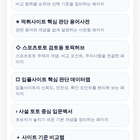
비교 항목별 순위와 선택 기준을 정리하는 페이지
※ 먹튀사이트 핵심 판단 용어사전
관련 용어와 개념을 쉽게 설명하는 사전형 페이지
◇ 스포츠토토 검토용 토픽허브
스포츠토토 주제의 개념, 비교 포인트, 주의사항을 연결한 페
이지
□ 입플사이트 핵심 판단 데이터맵
입플사이트의 신뢰도, 안전성, 확인 포인트를 분리해 보는 페
이지
› 사설 토토 중심 입문백서
초보자가 놓치기 쉬운 기본 개념을 정리하는 페이지
＋ 사이트 기준 비교랩