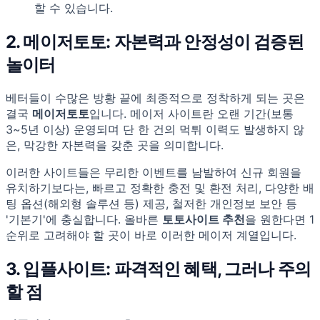
할 수 있습니다.
2. 메이저토토: 자본력과 안정성이 검증된
놀이터
베터들이 수많은 방황 끝에 최종적으로 정착하게 되는 곳은
결국
메이저토토
입니다. 메이저 사이트란 오랜 기간(보통
3~5년 이상) 운영되며 단 한 건의 먹튀 이력도 발생하지 않
은, 막강한 자본력을 갖춘 곳을 의미합니다.
이러한 사이트들은 무리한 이벤트를 남발하여 신규 회원을
유치하기보다는, 빠르고 정확한 충전 및 환전 처리, 다양한 배
팅 옵션(해외형 솔루션 등) 제공, 철저한 개인정보 보안 등
'기본기'에 충실합니다. 올바른
토토사이트 추천
을 원한다면 1
순위로 고려해야 할 곳이 바로 이러한 메이저 계열입니다.
3. 입플사이트: 파격적인 혜택, 그러나 주의
할 점