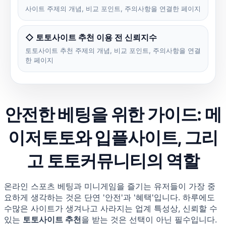
사이트 주제의 개념, 비교 포인트, 주의사항을 연결한 페이지
◇ 토토사이트 추천 이용 전 신뢰지수
토토사이트 추천 주제의 개념, 비교 포인트, 주의사항을 연결
한 페이지
안전한 베팅을 위한 가이드: 메
이저토토와 입플사이트, 그리
고 토토커뮤니티의 역할
온라인 스포츠 베팅과 미니게임을 즐기는 유저들이 가장 중
요하게 생각하는 것은 단연 '안전'과 '혜택'입니다. 하루에도
수많은 사이트가 생겨나고 사라지는 업계 특성상, 신뢰할 수
있는
토토사이트 추천
을 받는 것은 선택이 아닌 필수입니다.