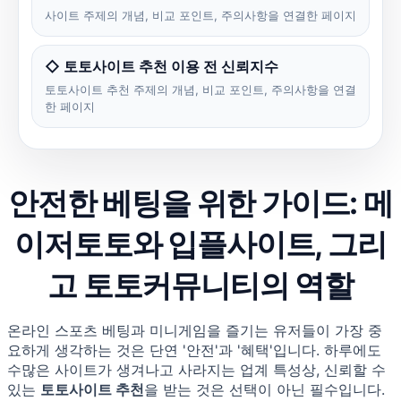
사이트 주제의 개념, 비교 포인트, 주의사항을 연결한 페이지
◇ 토토사이트 추천 이용 전 신뢰지수
토토사이트 추천 주제의 개념, 비교 포인트, 주의사항을 연결
한 페이지
안전한 베팅을 위한 가이드: 메
이저토토와 입플사이트, 그리
고 토토커뮤니티의 역할
온라인 스포츠 베팅과 미니게임을 즐기는 유저들이 가장 중
요하게 생각하는 것은 단연 '안전'과 '혜택'입니다. 하루에도
수많은 사이트가 생겨나고 사라지는 업계 특성상, 신뢰할 수
있는
토토사이트 추천
을 받는 것은 선택이 아닌 필수입니다.