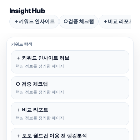
Insight Hub
＋
키워드 인사이트
○
검증 체크랩
＋
비교 리포트
키워드 탐색
＋ 키워드 인사이트 허브
핵심 정보를 정리한 페이지
○ 검증 체크랩
핵심 정보를 정리한 페이지
＋ 비교 리포트
핵심 정보를 정리한 페이지
＋ 토토 월드컵 이용 전 랭킹분석