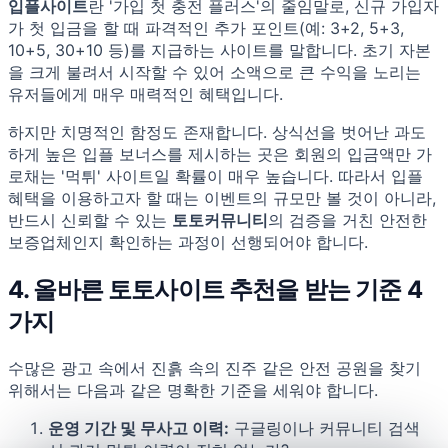
입플사이트
란 '가입 첫 충전 플러스'의 줄임말로, 신규 가입자
가 첫 입금을 할 때 파격적인 추가 포인트(예: 3+2, 5+3,
10+5, 30+10 등)를 지급하는 사이트를 말합니다. 초기 자본
을 크게 불려서 시작할 수 있어 소액으로 큰 수익을 노리는
유저들에게 매우 매력적인 혜택입니다.
하지만 치명적인 함정도 존재합니다. 상식선을 벗어난 과도
하게 높은 입플 보너스를 제시하는 곳은 회원의 입금액만 가
로채는 '먹튀' 사이트일 확률이 매우 높습니다. 따라서 입플
혜택을 이용하고자 할 때는 이벤트의 규모만 볼 것이 아니라,
반드시 신뢰할 수 있는
토토커뮤니티
의 검증을 거친 안전한
보증업체인지 확인하는 과정이 선행되어야 합니다.
4. 올바른 토토사이트 추천을 받는 기준 4
가지
수많은 광고 속에서 진흙 속의 진주 같은 안전 공원을 찾기
위해서는 다음과 같은 명확한 기준을 세워야 합니다.
운영 기간 및 무사고 이력:
구글링이나 커뮤니티 검색