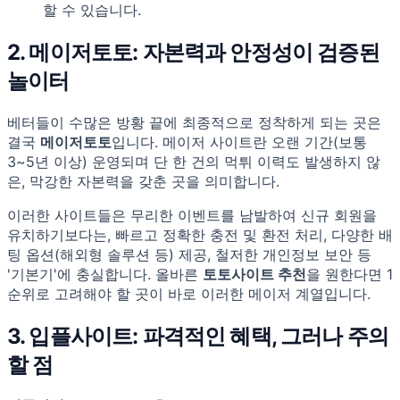
할 수 있습니다.
2. 메이저토토: 자본력과 안정성이 검증된
놀이터
베터들이 수많은 방황 끝에 최종적으로 정착하게 되는 곳은
결국
메이저토토
입니다. 메이저 사이트란 오랜 기간(보통
3~5년 이상) 운영되며 단 한 건의 먹튀 이력도 발생하지 않
은, 막강한 자본력을 갖춘 곳을 의미합니다.
이러한 사이트들은 무리한 이벤트를 남발하여 신규 회원을
유치하기보다는, 빠르고 정확한 충전 및 환전 처리, 다양한 배
팅 옵션(해외형 솔루션 등) 제공, 철저한 개인정보 보안 등
'기본기'에 충실합니다. 올바른
토토사이트 추천
을 원한다면 1
순위로 고려해야 할 곳이 바로 이러한 메이저 계열입니다.
3. 입플사이트: 파격적인 혜택, 그러나 주의
할 점