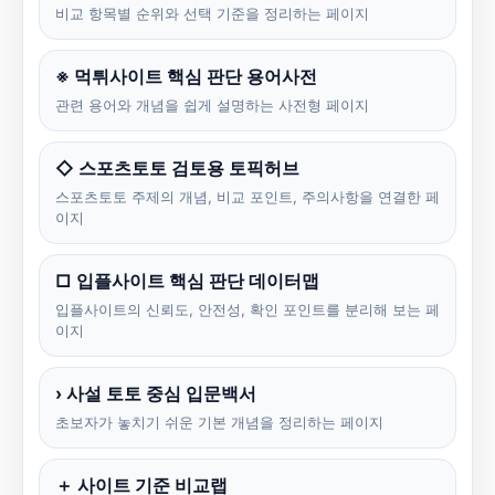
비교 항목별 순위와 선택 기준을 정리하는 페이지
※ 먹튀사이트 핵심 판단 용어사전
관련 용어와 개념을 쉽게 설명하는 사전형 페이지
◇ 스포츠토토 검토용 토픽허브
스포츠토토 주제의 개념, 비교 포인트, 주의사항을 연결한 페
이지
□ 입플사이트 핵심 판단 데이터맵
입플사이트의 신뢰도, 안전성, 확인 포인트를 분리해 보는 페
이지
› 사설 토토 중심 입문백서
초보자가 놓치기 쉬운 기본 개념을 정리하는 페이지
＋ 사이트 기준 비교랩