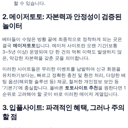
할 수 있습니다.
2. 메이저토토: 자본력과 안정성이 검증된
놀이터
베터들이 수많은 방황 끝에 최종적으로 정착하게 되는 곳은
결국
메이저토토
입니다. 메이저 사이트란 오랜 기간(보통
3~5년 이상) 운영되며 단 한 건의 먹튀 이력도 발생하지 않
은, 막강한 자본력을 갖춘 곳을 의미합니다.
이러한 사이트들은 무리한 이벤트를 남발하여 신규 회원을
유치하기보다는, 빠르고 정확한 충전 및 환전 처리, 다양한 배
팅 옵션(해외형 솔루션 등) 제공, 철저한 개인정보 보안 등
'기본기'에 충실합니다. 올바른
토토사이트 추천
을 원한다면 1
순위로 고려해야 할 곳이 바로 이러한 메이저 계열입니다.
3. 입플사이트: 파격적인 혜택, 그러나 주의
할 점