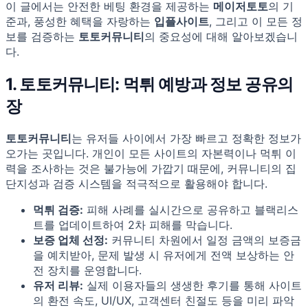
이 글에서는 안전한 베팅 환경을 제공하는
메이저토토
의 기
준과, 풍성한 혜택을 자랑하는
입플사이트
, 그리고 이 모든 정
보를 검증하는
토토커뮤니티
의 중요성에 대해 알아보겠습니
다.
1. 토토커뮤니티: 먹튀 예방과 정보 공유의
장
토토커뮤니티
는 유저들 사이에서 가장 빠르고 정확한 정보가
오가는 곳입니다. 개인이 모든 사이트의 자본력이나 먹튀 이
력을 조사하는 것은 불가능에 가깝기 때문에, 커뮤니티의 집
단지성과 검증 시스템을 적극적으로 활용해야 합니다.
먹튀 검증:
피해 사례를 실시간으로 공유하고 블랙리스
트를 업데이트하여 2차 피해를 막습니다.
보증 업체 선정:
커뮤니티 차원에서 일정 금액의 보증금
을 예치받아, 문제 발생 시 유저에게 전액 보상하는 안
전 장치를 운영합니다.
유저 리뷰:
실제 이용자들의 생생한 후기를 통해 사이트
의 환전 속도, UI/UX, 고객센터 친절도 등을 미리 파악