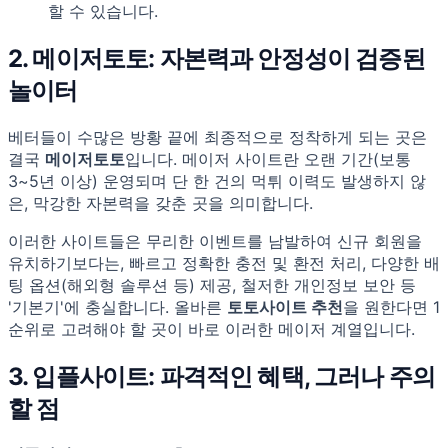
할 수 있습니다.
2. 메이저토토: 자본력과 안정성이 검증된
놀이터
베터들이 수많은 방황 끝에 최종적으로 정착하게 되는 곳은
결국
메이저토토
입니다. 메이저 사이트란 오랜 기간(보통
3~5년 이상) 운영되며 단 한 건의 먹튀 이력도 발생하지 않
은, 막강한 자본력을 갖춘 곳을 의미합니다.
이러한 사이트들은 무리한 이벤트를 남발하여 신규 회원을
유치하기보다는, 빠르고 정확한 충전 및 환전 처리, 다양한 배
팅 옵션(해외형 솔루션 등) 제공, 철저한 개인정보 보안 등
'기본기'에 충실합니다. 올바른
토토사이트 추천
을 원한다면 1
순위로 고려해야 할 곳이 바로 이러한 메이저 계열입니다.
3. 입플사이트: 파격적인 혜택, 그러나 주의
할 점