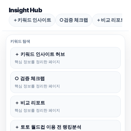
Insight Hub
＋
키워드 인사이트
○
검증 체크랩
＋
비교 리포트
키워드 탐색
＋ 키워드 인사이트 허브
핵심 정보를 정리한 페이지
○ 검증 체크랩
핵심 정보를 정리한 페이지
＋ 비교 리포트
핵심 정보를 정리한 페이지
＋ 토토 월드컵 이용 전 랭킹분석