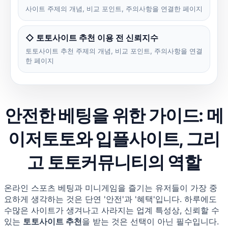
사이트 주제의 개념, 비교 포인트, 주의사항을 연결한 페이지
◇ 토토사이트 추천 이용 전 신뢰지수
토토사이트 추천 주제의 개념, 비교 포인트, 주의사항을 연결
한 페이지
안전한 베팅을 위한 가이드: 메
이저토토와 입플사이트, 그리
고 토토커뮤니티의 역할
온라인 스포츠 베팅과 미니게임을 즐기는 유저들이 가장 중
요하게 생각하는 것은 단연 '안전'과 '혜택'입니다. 하루에도
수많은 사이트가 생겨나고 사라지는 업계 특성상, 신뢰할 수
있는
토토사이트 추천
을 받는 것은 선택이 아닌 필수입니다.