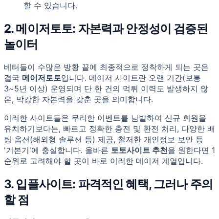
할 수 있습니다.
2. 메이저토토: 자본력과 안정성이 검증된
놀이터
베터들이 수많은 방황 끝에 최종적으로 정착하게 되는 곳은
결국
메이저토토
입니다. 메이저 사이트란 오랜 기간(보통
3~5년 이상) 운영되며 단 한 건의 먹튀 이력도 발생하지 않
은, 막강한 자본력을 갖춘 곳을 의미합니다.
이러한 사이트들은 무리한 이벤트를 남발하여 신규 회원을
유치하기보다는, 빠르고 정확한 충전 및 환전 처리, 다양한 배
팅 옵션(해외형 솔루션 등) 제공, 철저한 개인정보 보안 등
'기본기'에 충실합니다. 올바른
토토사이트 추천
을 원한다면 1
순위로 고려해야 할 곳이 바로 이러한 메이저 계열입니다.
3. 입플사이트: 파격적인 혜택, 그러나 주의
할 점