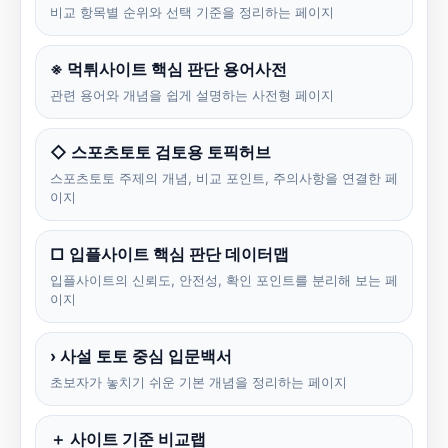
비교 항목별 순위와 선택 기준을 정리하는 페이지
※ 먹튀사이트 핵심 판단 용어사전
관련 용어와 개념을 쉽게 설명하는 사전형 페이지
◇ 스포츠토토 검토용 토픽허브
스포츠토토 주제의 개념, 비교 포인트, 주의사항을 연결한 페
이지
□ 입플사이트 핵심 판단 데이터맵
입플사이트의 신뢰도, 안전성, 확인 포인트를 분리해 보는 페
이지
› 사설 토토 중심 입문백서
초보자가 놓치기 쉬운 기본 개념을 정리하는 페이지
＋ 사이트 기준 비교랩