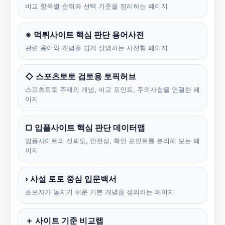
비교 항목별 순위와 선택 기준을 정리하는 페이지
※ 먹튀사이트 핵심 판단 용어사전
관련 용어와 개념을 쉽게 설명하는 사전형 페이지
◇ 스포츠토토 검토용 토픽허브
스포츠토토 주제의 개념, 비교 포인트, 주의사항을 연결한 페
이지
□ 입플사이트 핵심 판단 데이터맵
입플사이트의 신뢰도, 안전성, 확인 포인트를 분리해 보는 페
이지
› 사설 토토 중심 입문백서
초보자가 놓치기 쉬운 기본 개념을 정리하는 페이지
＋ 사이트 기준 비교랩