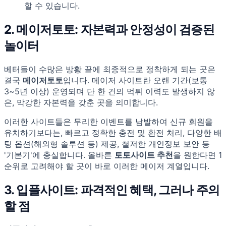
할 수 있습니다.
2. 메이저토토: 자본력과 안정성이 검증된
놀이터
베터들이 수많은 방황 끝에 최종적으로 정착하게 되는 곳은
결국
메이저토토
입니다. 메이저 사이트란 오랜 기간(보통
3~5년 이상) 운영되며 단 한 건의 먹튀 이력도 발생하지 않
은, 막강한 자본력을 갖춘 곳을 의미합니다.
이러한 사이트들은 무리한 이벤트를 남발하여 신규 회원을
유치하기보다는, 빠르고 정확한 충전 및 환전 처리, 다양한 배
팅 옵션(해외형 솔루션 등) 제공, 철저한 개인정보 보안 등
'기본기'에 충실합니다. 올바른
토토사이트 추천
을 원한다면 1
순위로 고려해야 할 곳이 바로 이러한 메이저 계열입니다.
3. 입플사이트: 파격적인 혜택, 그러나 주의
할 점