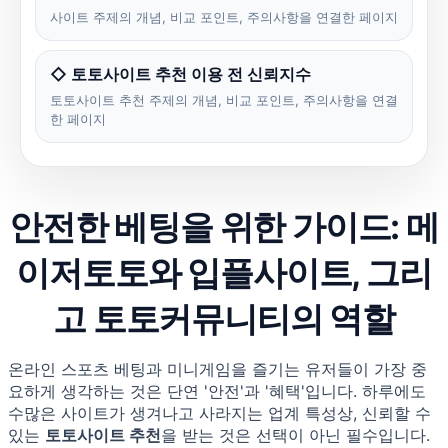
사이트 주제의 개념, 비교 포인트, 주의사항을 연결한 페이지
◇ 토토사이트 추천 이용 전 신뢰지수
토토사이트 추천 주제의 개념, 비교 포인트, 주의사항을 연결
한 페이지
안전한 베팅을 위한 가이드: 메
이저토토와 입플사이트, 그리
고 토토커뮤니티의 역할
온라인 스포츠 베팅과 미니게임을 즐기는 유저들이 가장 중
요하게 생각하는 것은 단연 '안전'과 '혜택'입니다. 하루에도
수많은 사이트가 생겨나고 사라지는 업계 특성상, 신뢰할 수
있는
토토사이트 추천
을 받는 것은 선택이 아닌 필수입니다.