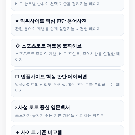
비교 항목별 순위와 선택 기준을 정리하는 페이지
※ 먹튀사이트 핵심 판단 용어사전
관련 용어와 개념을 쉽게 설명하는 사전형 페이지
◇ 스포츠토토 검토용 토픽허브
스포츠토토 주제의 개념, 비교 포인트, 주의사항을 연결한 페
이지
□ 입플사이트 핵심 판단 데이터맵
입플사이트의 신뢰도, 안전성, 확인 포인트를 분리해 보는 페
이지
› 사설 토토 중심 입문백서
초보자가 놓치기 쉬운 기본 개념을 정리하는 페이지
＋ 사이트 기준 비교랩