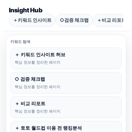
Insight Hub
＋
키워드 인사이트
○
검증 체크랩
＋
비교 리포트
키워드 탐색
＋ 키워드 인사이트 허브
핵심 정보를 정리한 페이지
○ 검증 체크랩
핵심 정보를 정리한 페이지
＋ 비교 리포트
핵심 정보를 정리한 페이지
＋ 토토 월드컵 이용 전 랭킹분석